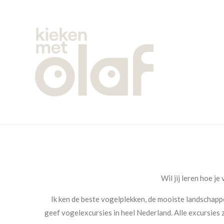
Ga
direct
naar
de
hoofdinhoud
Wil jij leren hoe j
Ik k
en de beste vogelplekken, de mooiste landschapp
geef vogelexcursies in heel Nederland. Alle excursies z