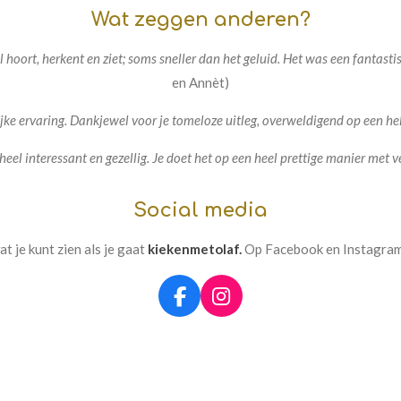
Wat zeggen anderen?
el hoort, herkent en ziet; soms sneller dan het geluid. He
t was een fantasti
en Annèt)
jke ervaring. Dankjewel voor je tomeloze uitleg, overweldigend op een he
eel interessant en gezellig. Je doet het op een heel prettige manier met v
Social media
t je kunt zien als je gaat
kiekenmetolaf
.
Op Facebook en Instagram pl
F
I
a
n
c
s
e
t
b
a