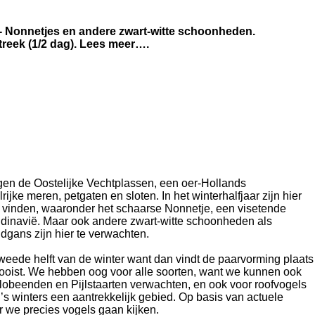
 - Nonnetjes en andere zwart-witte schoonheden.
treek (1/2 dag). Lees meer….
gen de Oostelijke Vechtplassen, een oer-Hollands
jke meren, petgaten en sloten. In het winterhalfjaar zijn hier
e vinden, waaronder het schaarse Nonnetje, een visetende
dinavië. Maar ook andere zwart-witte schoonheden als
dgans zijn hier te verwachten.
weede helft van de winter want dan vindt de paarvorming plaats
ooist. We hebben oog voor alle soorten, want we kunnen ook
lobeenden en Pijlstaarten verwachten, en ook voor roofvogels
t ’s winters een aantrekkelijk gebied. Op basis van actuele
r we precies vogels gaan kijken.