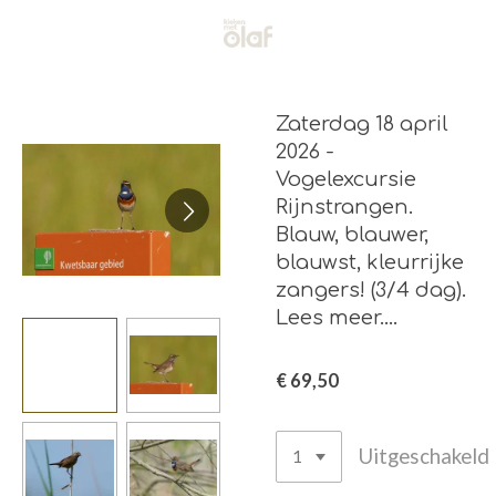
Ga
direct
naar
de
Zaterdag 18 april
hoofdinhoud
2026 -
Vogelexcursie
Rijnstrangen.
Blauw, blauwer,
blauwst, kleurrijke
zangers! (3/4 dag).
Lees meer....
€ 69,50
Uitgeschakeld